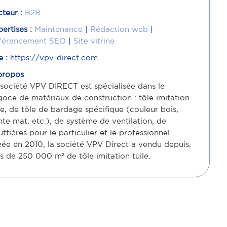
cteur :
B2B
pertises :
Maintenance
|
Rédaction web
|
férencement SEO
|
Site vitrine
e :
https://vpv-direct.com
propos
 société VPV DIRECT est spécialisée dans le
goce de matériaux de construction : tôle imitation
le, de tôle de bardage spécifique (couleur bois,
nte mat, etc.), de système de ventilation, de
ttières pour le particulier et le professionnel.
éée en 2010, la société VPV Direct a vendu depuis,
s de 250 000 m² de tôle imitation tuile.