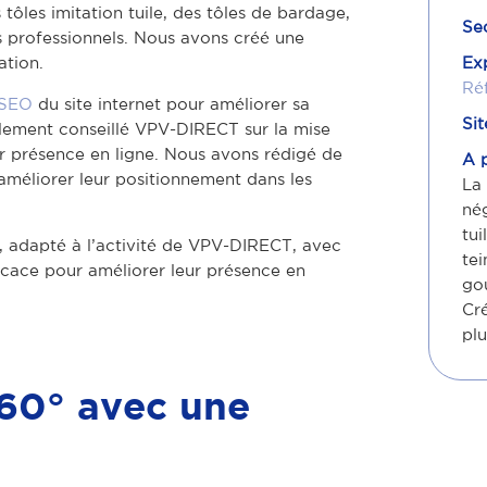
ôles imitation tuile, des tôles de bardage,
Se
es professionnels. Nous avons créé une
Ex
ation.
Ré
 SEO
du site internet pour améliorer sa
Sit
alement conseillé VPV-DIRECT sur la mise
r présence en ligne. Nous avons rédigé de
A 
 améliorer leur positionnement dans les
La
né
tui
, adapté à l’activité de VPV-DIRECT, avec
tei
cace pour améliorer leur présence en
gou
Cr
plu
360° avec une